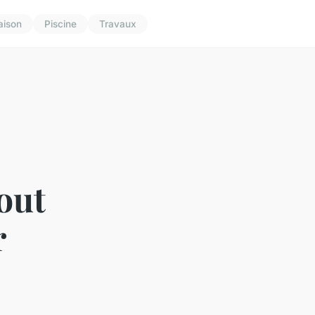
aison
Piscine
Travaux
out
r