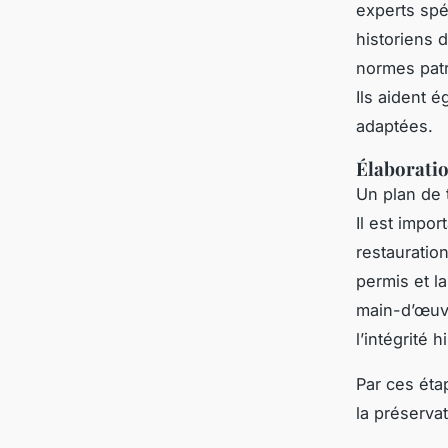
experts spé
historiens d
normes patr
Ils aident é
adaptées.
Élaboratio
Un plan de 
Il est impo
restauratio
permis et la
main-d’œuvr
l’intégrité 
Par ces éta
la préserva