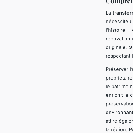
Comprend
La
transfor
nécessite un
l’histoire. 
rénovation 
originale, t
respectant 
Préserver l’
propriétaire
le patrimoi
enrichit le 
préservatio
environnant
attire égale
la région. 