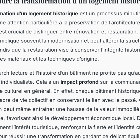
re la transformation d’un logement histor
mation d’un logement historique
est un processus minuti
e attention particulière à la préservation de l’architectur
Il est crucial de distinguer entre
rénovation
et
restauration
.
implique souvent la modernisation et peut altérer la struc
andis que la restauration vise à conserver l’intégrité histo
les matériaux et les techniques d’origine.
architecture et l’histoire d’un bâtiment ne profite pas qu’a
 individualiste. Cela a un
impact profond
sur la communau
ne culturel en général. En effet, chaque bâtiment historiq
cadre de vie collectif en conservant le lien avec le passé.
n peut même entraîner une hausse de la valeur immobiliè
e, favorisant ainsi le développement économique local. D
ment l’intérêt touristique, renforçant la fierté et l’identité c
Pour réussir une transformation en gardant ce délicat équil