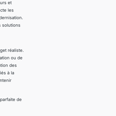
urs et
ecte les
dernisation.
s solutions
et réaliste.
ation ou de
ation des
iés à la
ntenir
parfaite de