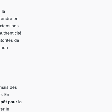
 la
prendre en
extensions
authenticité
torités de
t non
 mais des
e. En
mpôt pour la
er le