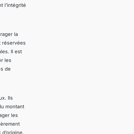
 l’intégrité
rager la
t réservées
es. Il est
r les
es de
x. Ils
 du montant
ager les
cièrement
 d’origine.