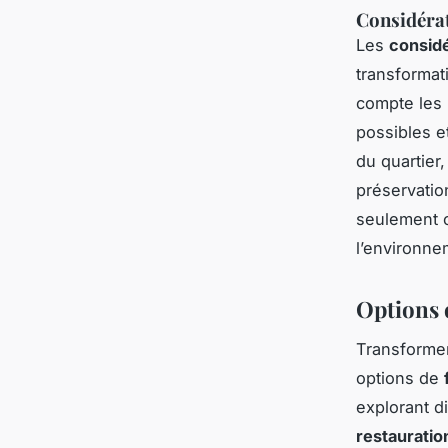
Considérat
Les
consid
transformat
compte les 
possibles et
du quartier
préservatio
seulement c
l’environne
Options 
Transforme
options de
explorant d
restauratio