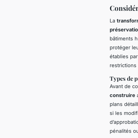
Considér
La
transfor
préservati
bâtiments h
protéger le
établies pa
restrictions
Types de p
Avant de co
construire
a
plans détai
si les modi
d’approbatio
pénalités o