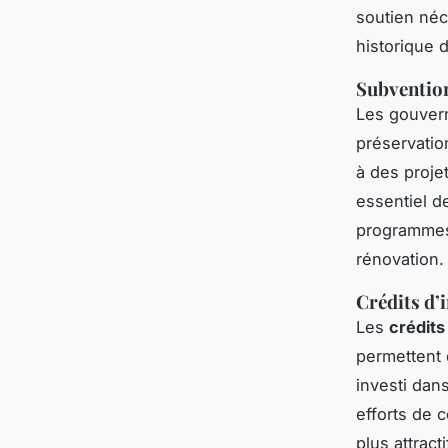
soutien néc
historique 
Subventio
Les gouver
préservatio
à des proje
essentiel d
programmes 
rénovation.
Crédits d’
Les
crédits
permettent 
investi dans
efforts de 
plus attract