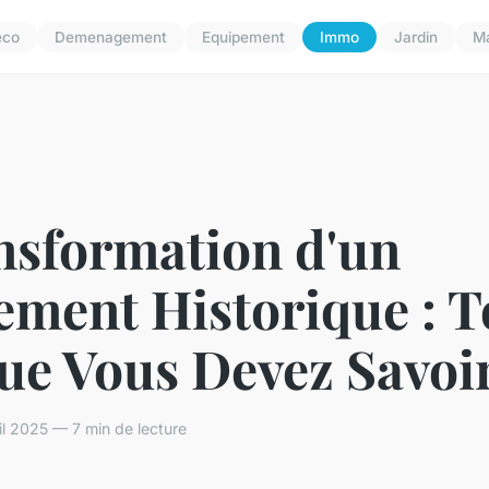
eco
Demenagement
Equipement
Immo
Jardin
M
nsformation d'un
ement Historique : T
ue Vous Devez Savoi
l 2025 — 7 min de lecture