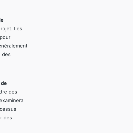
de
rojet. Les
 pour
généralement
e des
 de
ttre des
 examinera
ocessus
er des