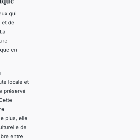
ique
eux qui
e et de
 La
ture
rique en
u
té locale et
ue préservé
 Cette
re
e plus, elle
ulturelle de
ibre entre