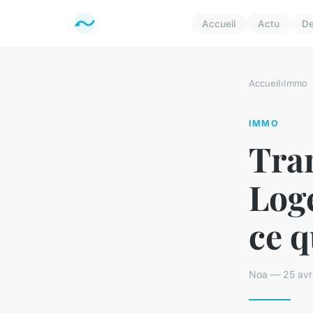
Accueil
Actu
D
Accueil
›
Immo
IMMO
Tra
Log
ce q
Noa — 25 avri