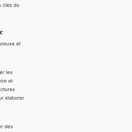
s clés du
e
ureuse et
er les
ire et
uctures
ur élaborer
er des