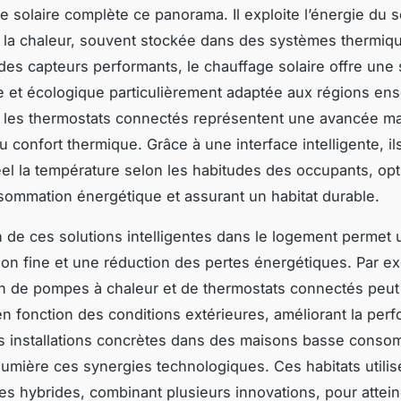
e solaire complète ce panorama. Il exploite l’énergie du s
 la chaleur, souvent stockée dans des systèmes thermiq
es capteurs performants, le chauffage solaire offre une 
et écologique particulièrement adaptée aux régions enso
s, les thermostats connectés représentent une avancée m
u confort thermique. Grâce à une interface intelligente, il
el la température selon les habitudes des occupants, opt
nsommation énergétique et assurant un habitat durable.
on de ces solutions intelligentes dans le logement permet
ion fine et une réduction des pertes énergétiques. Par ex
 de pompes à chaleur et de thermostats connectés peut 
n fonction des conditions extérieures, améliorant la per
s installations concrètes dans des maisons basse conso
lumière ces synergies technologiques. Ces habitats utili
s hybrides, combinant plusieurs innovations, pour attei