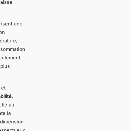
baisse
risent une
ion
érature,
consommation
seulement
 plus
 et
ilité
.
 lié au
te la
 dimension
respectueux