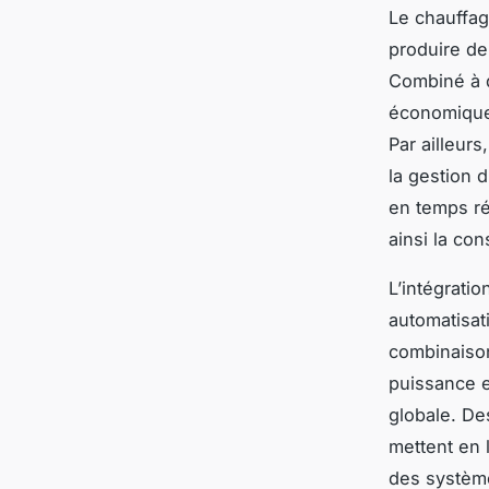
Le chauffag
produire de
Combiné à d
économique 
Par ailleur
la gestion d
en temps ré
ainsi la co
L’intégrati
automatisat
combinaison
puissance e
globale. De
mettent en 
des système