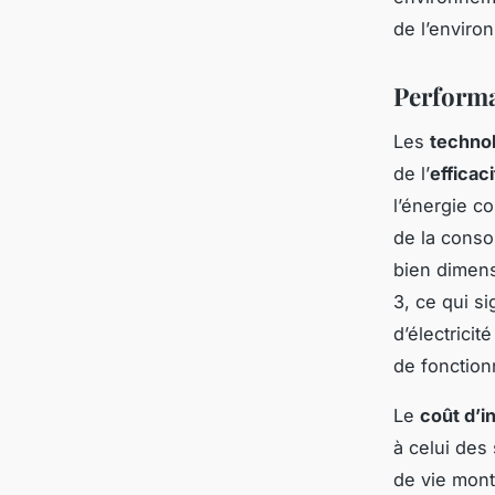
de l’enviro
Performa
Les
techno
de l’
efficac
l’énergie c
de la conso
bien dimens
3, ce qui si
d’électrici
de fonction
Le
coût d’in
à celui des
de vie mon