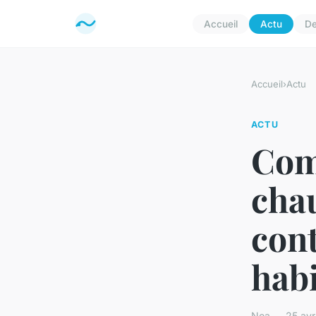
Accueil
Actu
D
Accueil
›
Actu
ACTU
Com
cha
cont
habi
Noa — 25 avri