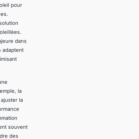
oleil pour
ues.
solution
leillées.
ajeure dans
s adaptent
imisant
 une
emple, la
ajuster la
formance
mmation
sent souvent
ndre des