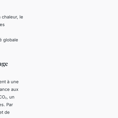
 chaleur, le
ses
é globale
age
ent à une
dance aux
CO₂, un
es. Par
et de