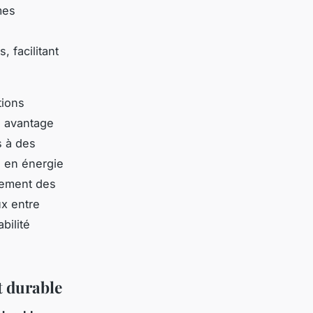
mes
, facilitant
tions
n avantage
s à des
s en énergie
oiement des
ux entre
bilité
t durable