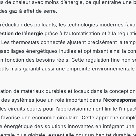
us de chaleur avec moins d’énergie, ce qui entraîne une 
des gaz à effet de serre.
 réduction des polluants, les technologies modernes favo
estion de l’énergie
grâce à l’automatisation et à la régulat
e. Les thermostats connectés ajustent précisément la temp
 gaspillages énergétiques inutiles et optimisant ainsi la 
en fonction des besoins réels. Cette régulation fine non 
coûts mais garantit aussi une empreinte environnementale
lisation de matériaux durables et locaux dans la conception
on des systèmes joue un rôle important dans l’
écoresponsab
es circuits courts pour l’approvisionnement limite l’impact
t favorise une économie circulaire. Cette approche complè
 énergétique des solutions innovantes en intégrant une
ntale plus globale, essentielle pour un habitat durable 