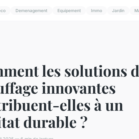
eco
Demenagement
Equipement
Immo
Jardin
M
ment les solutions 
uffage innovantes
ribuent-elles à un
tat durable ?
l 2025 — 6 min de lecture