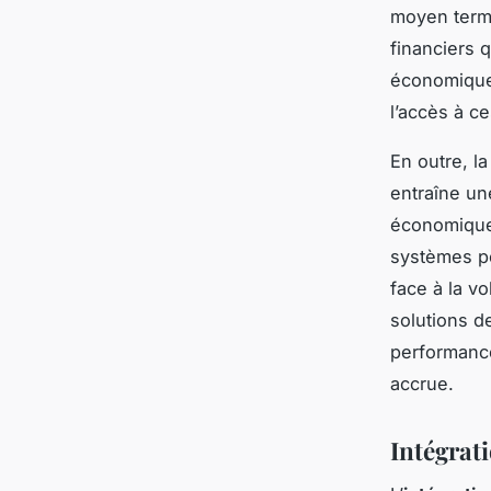
moyen terme
financiers 
économiques 
l’accès à c
En outre, l
entraîne un
économique 
systèmes pe
face à la vo
solutions d
performance
accrue.
Intégrat