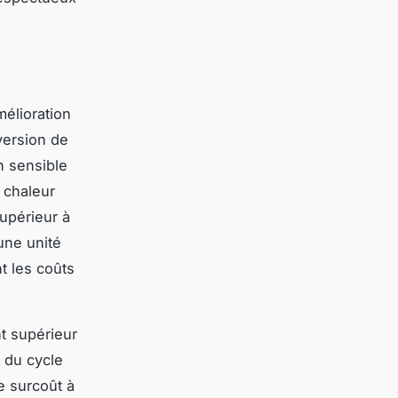
mélioration
version de
n sensible
 chaleur
upérieur à
 une unité
t les coûts
t supérieur
e du cycle
 surcoût à