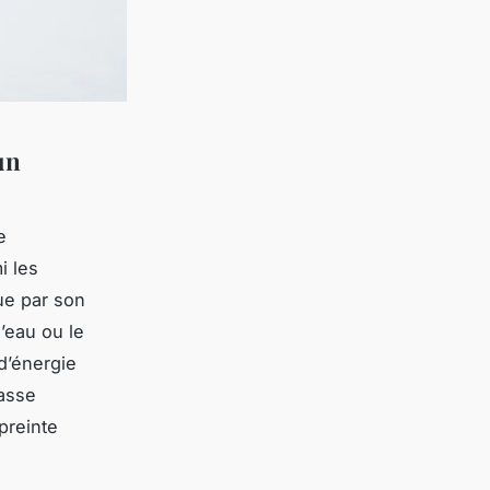
un
e
i les
ue par son
l’eau ou le
d’énergie
basse
preinte