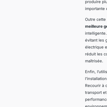
produire pl
importante 
Outre cette
meilleure g
intelligent
évitant les
électrique 
réduit les 
maîtrisée.
Enfin, l’uti
l’installati
Recourir à d
transport e
performance
environneme