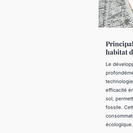
Principa
habitat 
Le dévelo
profondémen
technologi
efficacité é
sol, permet
fossile. Ce
consommatio
écologique.