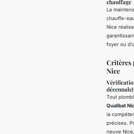
chauffage
La maintena
chauffe-eau
Nice réalis
garantissant
foyer ou d’
Critères 
Nice
Vérificatio
décennale)
Tout plombi
Qualibat Ni
la compéten
précises. P
neuve Nice,