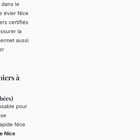
 dans le
e évier Nice
rs certifiés
ssurer la
permet aussi
er
biers à
hées)
nsable pour
se
rapide Nice
e Nice