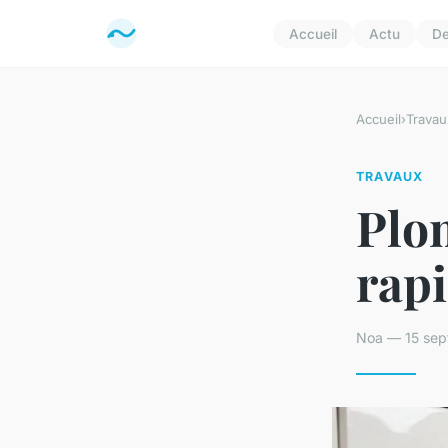
Accueil
Actu
D
Accueil
›
Travau
TRAVAUX
Plom
rapi
Noa — 15 sep