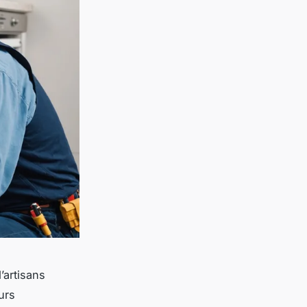
’artisans
urs