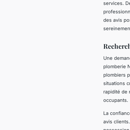
services. D
professionn
des avis po
sereinement
Recherch
Une demande
plomberie N
plombiers p
situations 
rapidité de 
occupants.
La confiance
avis clients