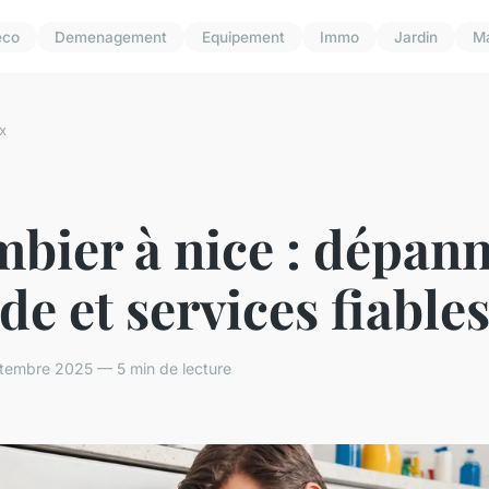
eco
Demenagement
Equipement
Immo
Jardin
M
x
bier à nice : dépan
de et services fiable
tembre 2025 — 5 min de lecture