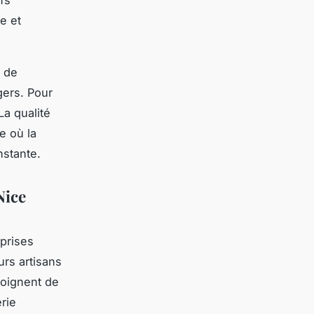
fs
e et
e de
gers. Pour
La qualité
e où la
nstante.
Nice
eprises
urs artisans
moignent de
erie