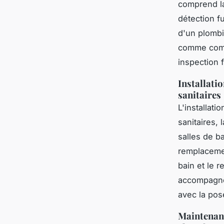
comprend la
détection f
d'un plombi
comme comm
inspection 
Installati
sanitaires
L'installati
sanitaires,
salles de b
remplacement
bain et le 
accompagne 
avec la pos
Maintenanc