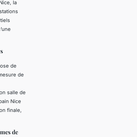
Nice, la
stations
tiels
u’une
ts
 pose de
-mesure de
ion salle de
bain Nice
on finale,
èmes de