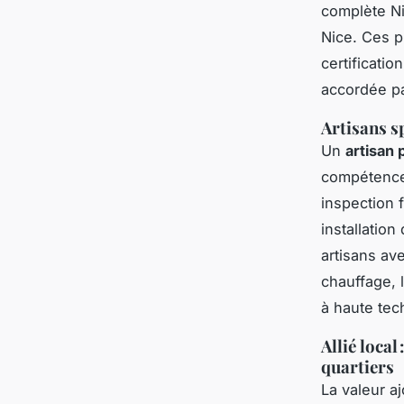
complète Nic
Nice. Ces p
certificatio
accordée pa
Artisans s
Un
artisan 
compétences
inspection 
installation
artisans ave
chauffage, l
à haute tech
Allié local
quartiers
La valeur a