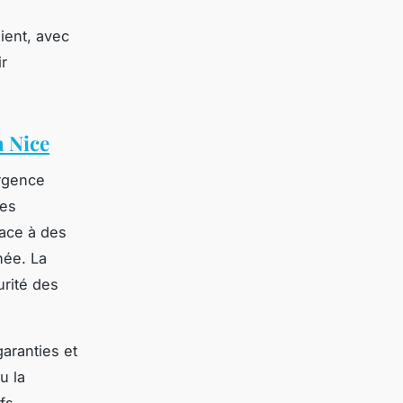
s
ient, avec
ir
à Nice
urgence
des
face à des
hée. La
urité des
garanties et
u la