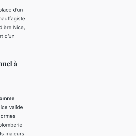
place d’un
hauffagiste
dière Nice,
rt d’un
nnel à
 comme
ice valide
 normes
 plomberie
uts majeurs