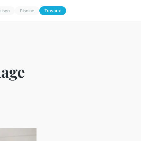
aison
Piscine
Travaux
nage
s