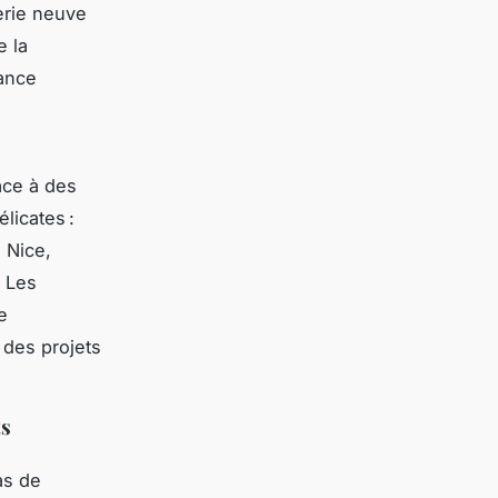
berie neuve
e la
iance
âce à des
licates :
 Nice,
. Les
e
 des projets
ts
as de